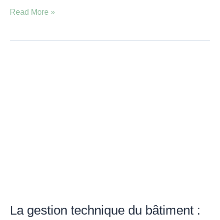
Read More »
La
gestion
technique
du
bâtiment
:
améliorer
la
performance
énergétique
La gestion technique du bâtiment :