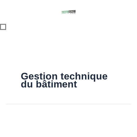
Skip
content
to
content
Gestion technique
du bâtiment
Optimiser
la
gestion