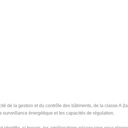
té de la gestion et du contrôle des bâtiments, de la classe A (l
 la surveillance énergétique et les capacités de régulation.
t identifie, si besoin, les améliorations nécessaires pour rép