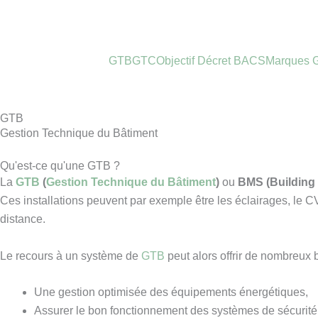
Skip
content
to
content
GTB
GTC
Objectif Décret BACS
Marques 
GTB
Gestion Technique du Bâtiment
Qu'est-ce qu'une GTB ?
La
GTB
(
Gestion Technique du Bâtiment
)
ou
BMS (Buildin
Ces installations peuvent par exemple être les éclairages, le CV
distance.
Le recours à un système de
GTB
peut alors offrir de nombreux 
Une gestion optimisée des équipements énergétiques,
Assurer le bon fonctionnement des systèmes de sécurité