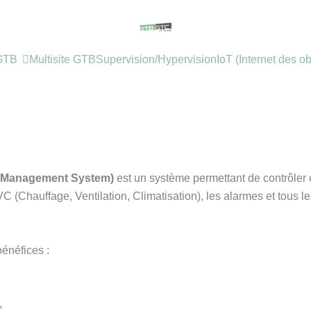
GTB
Multisite GTB
Supervision/Hypervision
IoT (Internet des ob
g Management System)
est un système permettant de contrôler e
C (Chauffage, Ventilation, Climatisation), les alarmes et tous l
bénéfices :
,