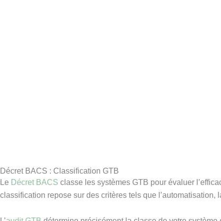
Décret BACS : Classification GTB
Le
Décret BACS
classe les systèmes GTB pour évaluer l’efficaci
classification repose sur des critères tels que l’automatisation,
L’
audit GTB
détermine précisément la classe de votre système e