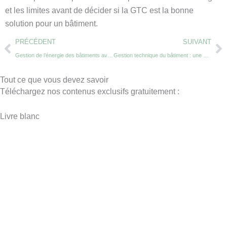
et les limites avant de décider si la GTC est la bonne
solution pour un bâtiment.
Prev
Ne
PRÉCÉDENT
SUIVANT
Gestion de l’énergie des bâtiments avec la supervision et l’hypervision
Gestion technique du bâtiment : une approche efficace
Tout ce que vous devez savoir
Téléchargez nos contenus exclusifs gratuitement :
Livre blanc